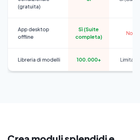
(gratuita)
App desktop
Sì (Suite
No
offline
completa)
Libreria di modelli
100.000+
Limitata
Crea moduli splendidi e