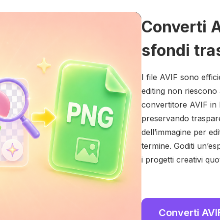
Converti 
sfondi tras
I file AVIF sono effi
editing non riescono
convertitore AVIF in
preservando trasparen
dell’immagine per edit
termine. Goditi un’e
i progetti creativi quot
Converti AVI