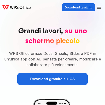
Download gratuito
Prodotti
Windows
Mac
Linux
Android
iOS
iPad
Online
WPS Docs
Grandi lavori,
su uno
schermo piccolo
WPS Office unisce Docs, Sheets, Slides e PDF in
un’unica app con AI, pensata per creare, modificare e
collaborare più velocemente.
Download gratuito su iOS