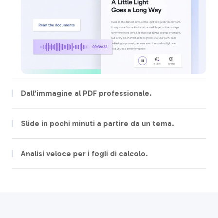
Dall’immagine al PDF professionale.
Trasforma rapidamente ricevute, note e documenti in PDF puliti.
Ogni dettaglio resta nitido e facile da leggere.
Slide in pochi minuti a partire da un tema.
Parti da un tema: l’AI genera un deck curato, pronto per le riunioni
all’ultimo minuto.
Analisi veloce per i fogli di calcolo.
Dalle formule agli insight, l’AI velocizza il lavoro sui fogli di
calcolo—leggera su mobile, pronta per dati complessi.