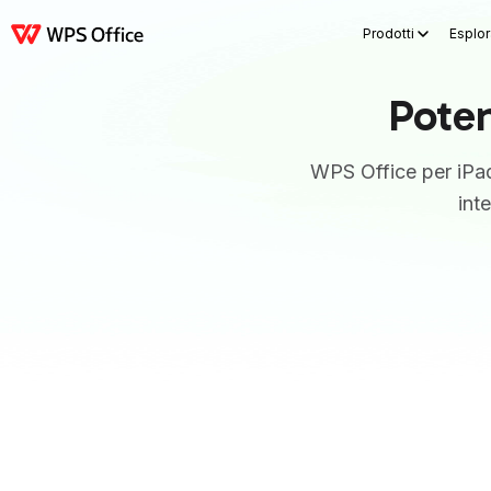
Prodotti
Esplor
Prodotti
Windows
Mac
Linux
Android
iOS
iPad
Online
WPS Docs
Pote
WPS Office per iPad 
int