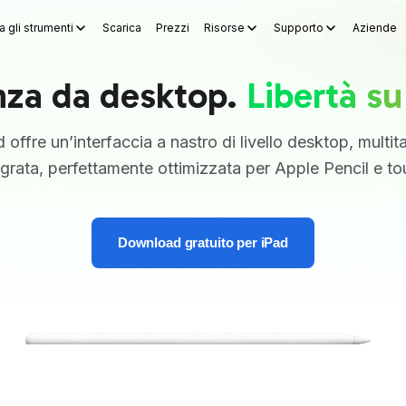
a gli strumenti
Scarica
Prezzi
Risorse
Supporto
Aziende
WPS Sheets
WPS Slides
WPS PDF
Esplora gli strumenti
Gene
nza da desktop.
Libertà su
offre un’interfaccia a nastro di livello desktop, multi
egrata, perfettamente ottimizzata per Apple Pencil e to
Download gratuito per iPad