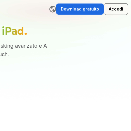
Download gratuito
Accedi
ratore di storie IA
Scrittore di email IA
Strumento di riscrittu
 iPad.
tasking avanzato e AI
uch.