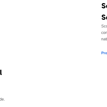
S
S
Sco
con
nat
Pro
l
ede.