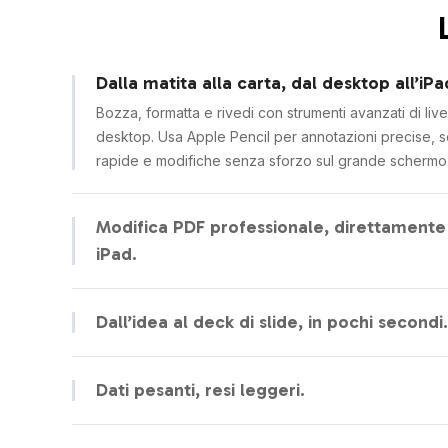
Dalla matita alla carta, dal desktop all’iPa
Bozza, formatta e rivedi con strumenti avanzati di live
desktop. Usa Apple Pencil per annotazioni precise, s
rapide e modifiche senza sforzo sul grande schermo
Modifica PDF professionale, direttamente
iPad.
Modifica il testo, unisci pagine e firma contratti con u
Completa l’intero flusso documentale senza mai lasci
Dall’idea al deck di slide, in pochi secondi.
l’iPad.
Digita un argomento e l’AI progetta subito una prese
completa con scalette strutturate e layout curati. Sbl
Dati pesanti, resi leggeri.
l’editing completo della diapositiva master, per una v
Elabora i dati senza sforzo. Con formule assistite dall’
produttività da desktop su iPad.
avanzati e grafici in tempo reale, gestisci fogli compl