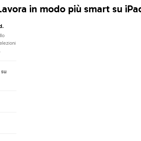
Lavora in modo più smart su iPa
d.
llo
elezioni
.
 su
n tocco.
are
ntazione
occa
era
AI, pivot
essi con